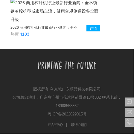
2026 商用榨汁机行业最新行业新闻：全不
详情
锈钢冷榨机型成市场主流，健康合规倒逼
热度
4183
设备全面升级
版权所有 © 东城广东领晶科技有限公司
公司总部地址：广东省广州市荔湾区荷景路13号302 联系电话：
18988558362
粤ICP备2022029015号
产品中心
联系我们