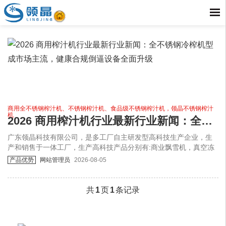
商用全不锈钢榨汁机、不锈钢榨汁机、食品级不锈钢榨汁机，领晶不锈钢榨汁
机
2026 商用榨汁机行业最新行业新闻：全不锈钢冷榨机型成市场主流，健康合规倒逼设备全面升级
​广东领晶科技有限公司，是多工厂自主研发型高科技生产企业，生
产和销售于一体工厂，生产高科技产品分别有:商业飘雪机，真空冻
干机，真空油炸机，商用榨汁机，商用原汁机，商用柠檬机，大型
产品优势
网站管理员
2026-08-05
制冰机，螺旋原汁榨汁机，冷库，冷冻式干燥机，雪融机，商用炒
菜机，长龙洗碗机，飘雪机，切菜机等保鲜技术产品，产品远销全
国各地及全球40多个国家和地址，是冻干机行业撑握核心节能技术
共
1
页
1
条记录
的实力品牌厂家。 厂家电话详情咨询:杨小姐18988558362