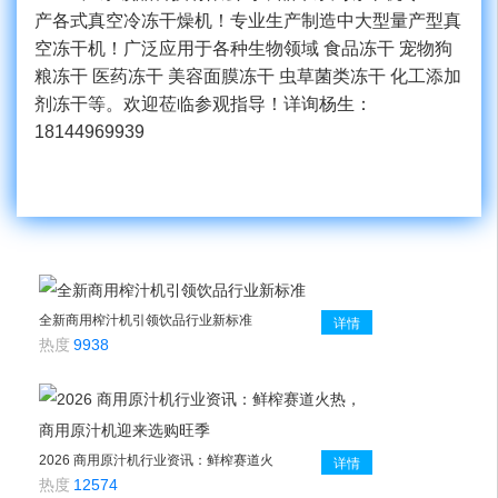
产各式真空冷冻干燥机！专业生产制造中大型量产型真
空冻干机！广泛应用于各种生物领域 食品冻干 宠物狗
粮冻干 医药冻干 美容面膜冻干 虫草菌类冻干 化工添加
剂冻干等。欢迎莅临参观指导！详询杨生：
18144969939
全新商用榨汁机引领饮品行业新标准
详情
热度
9938
2026 商用原汁机行业资讯：鲜榨赛道火
详情
热，商用原汁机迎来选购旺季
热度
12574