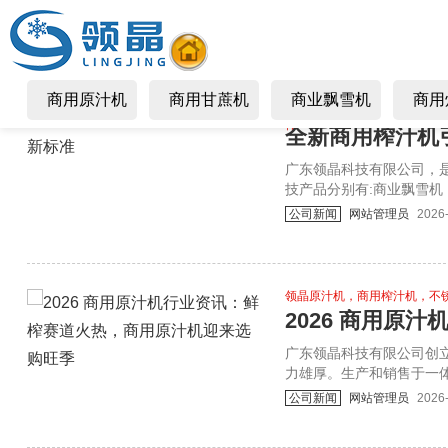
商用原汁机
商用甘蔗机
商业飘雪机
商用
领晶榨汁机、领晶商用原汁机
榨
全新商用榨汁机
​广东领晶科技有限公司
技产品分别有:商业飘雪
螺旋原汁榨汁机，冷库，
公司新闻
网站管理员
2026
鲜技术产品，产品远销全
力品牌厂家。 厂家电话详情咨
领晶原汁机，商用榨汁机，不
​广东领晶科技有限公司创
力雄厚。生产和销售于一体
高科技产品分别有:商用
公司新闻
网站管理员
2026
机，螺旋原汁榨汁机，冷
菜机，削皮机等高科技产品