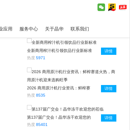
业应用
服务中心
关于晶华
联系我们
全新商用榨汁机引领饮品行业新标准
详情
热度
5971
2026 商用原汁机行业资讯：鲜榨赛
详情
道火热，商用原汁机迎来选购旺季
热度
8535
第137届广交会！晶华冻干欢迎您的
详情
莅临
热度
85401