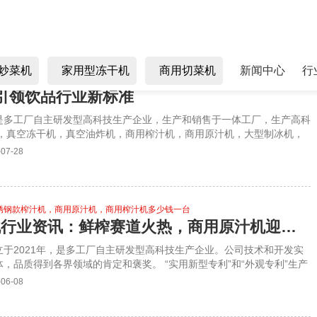
炒菜机
家用型冻干机
商用切菜机
新闻中心
行
、工业级榨汁机、鲜榨果汁机、大功率果汁机、果蔬压榨机、生姜榨汁机、水果压
引领饮品行业新标准
，是多工厂自主研发型高科技生产企业，生产和销售于一体工厂，生产高科
机，真空冻干机，真空油炸机，商用榨汁机，商用原汁机，大型制冰机，
冷冻式干燥机，雪融机，商用炒菜机，长龙洗碗机，飘雪机，切菜机等保
-07-28
国各地及全球40多个国家和地址，是冻干机行业撑握核心节能技术的实
询:杨小姐18988558362
锈钢款榨汁机，商用原汁机，商用榨汁机多少钱一台
2026 商用原汁机行业资讯：鲜榨赛道火热，商用原汁机迎来选购旺季
立于2021年，是多工厂自主研发型高科技生产企业。公司技术和开发实
，品质得到各界领域的肯定和褒奖。 “实用新型专利”和“外观专利”生产
榨汁机，商业飘雪机，真空冻干机，真空油炸机，商用原汁机，大型制冰
-06-08
库，冷冻式干燥机，雪融机，商用炒菜机，揭盖洗碗机，长龙洗碗机，切
。 公司自成立以来，始终坚持“以人为本，技术创新科 技兴企质量第一