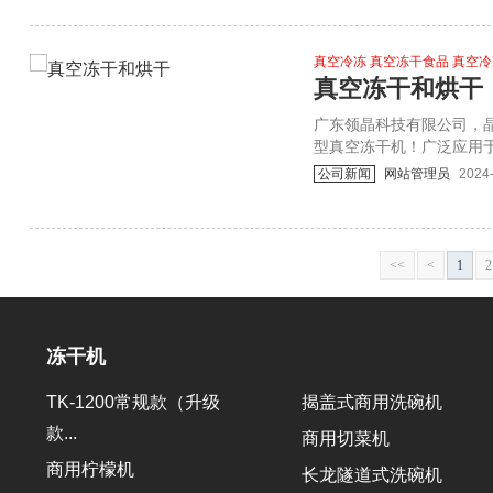
真空冷冻 真空冻干食品 真空
真空冻干和烘干
​广东领晶科技有限公司
型真空冻干机！广泛应用于
类冻干 化工添加剂冻干等。
公司新闻
网站管理员
2024
<<
<
1
2
冻干机
TK-1200常规款（升级
揭盖式商用洗碗机
款...
商用切菜机
商用柠檬机
长龙隧道式洗碗机