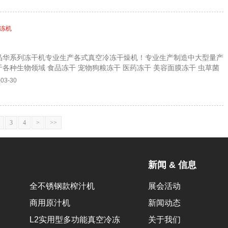
冷冻机
，晶华系列冻干机专业生产各式真空冷冻干燥机！专业生产制造中大型量产
各种生物领域 食品冻干 宠物狗粮冻干 医药冻干 美容面膜冻干 虫草菌
欢迎莅临参观指导！详询杨生：18144969939
-03-30
3
4
>
>>
新闻 & 信息
全不锈钢款榨汁机
展会活动
商用原汁机
新闻动态
L2实用型多功能真空冷冻
关于我们